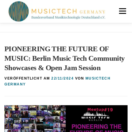
Zum
Inhalt
Menü
springen
NEUIGKEITEN
ÜBER UNS
MITGLIEDER
PIONEERING THE FUTURE OF
KONTAKT
MUSIC: Berlin Music Tech Community
Showcases & Open Jam Session
VERÖFFENTLICHT AM
22/11/2024
VON
MUSICTECH
GERMANY