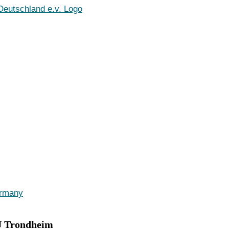
rmany
U Trondheim