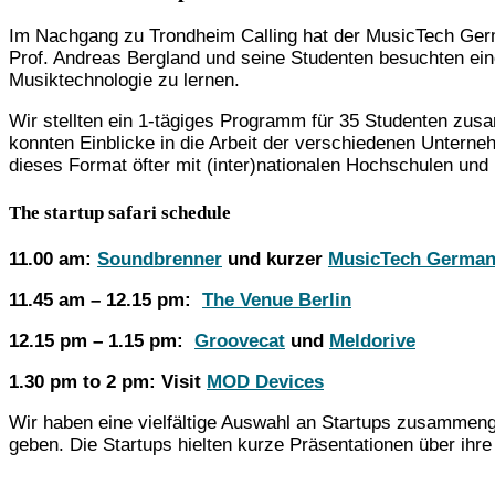
Im Nachgang zu Trondheim Calling hat der MusicTech Ge
Prof. Andreas Bergland und seine Studenten besuchten ein
Musiktechnologie zu lernen.
Wir stellten ein 1-tägiges Programm für 35 Studenten zu
konnten Einblicke in die Arbeit der verschiedenen Unterne
dieses Format öfter mit (inter)nationalen Hochschulen und
The startup safari schedule
11.00 am:
Soundbrenner
und kurzer
MusicTech Germa
11.45 am – 12.15 pm:
The Venue Berlin
12.15 pm – 1.15 pm:
Groovecat
und
Meldorive
1.30 pm to 2 pm: Visit
MOD Devices
Wir haben eine vielfältige Auswahl an Startups zusammen
geben. Die Startups hielten kurze Präsentationen über ihr