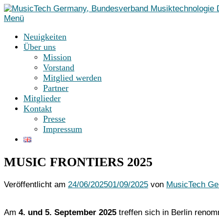
Zum
Inhalt
Menü
springen
Neuigkeiten
Über uns
Mission
Vorstand
Mitglied werden
Partner
Mitglieder
Kontakt
Presse
Impressum
MUSIC FRONTIERS 2025
Veröffentlicht am
24/06/2025
01/09/2025
von
MusicTech G
Am
4. und 5. September 2025
treffen sich in Berlin renom