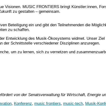
eue Visionen. MUSIC FRONTIERS bringt Künstler:innen, Fors
ukunft zu gestalten – gemeinsam.
en Beteiligung ein und gibt den Teilnehmenden die Möglich
iten zu schaffen.
er Entwicklung des Musik-Ökosystems widmet. Unser Ziel is
 der Schnittstelle verschiedener Disziplinen anzuregen.
 Branche, um zu lernen, sich zu vernetzen und zusammenzuar
rt von der Senatsverwaltung für Wirtschaft, Energie und 
ovation
,
Konferenz
,
music frontiers
,
music-tech
,
Musik-Konf