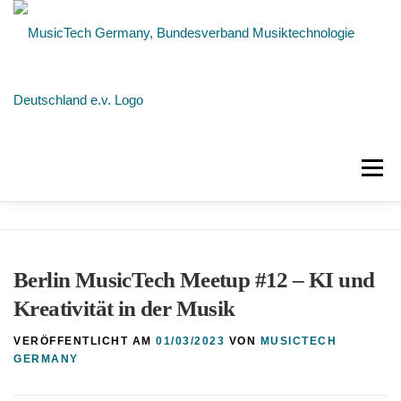
Zum
Inhalt
springen
Menü
NEUIGKEITEN
ÜBER UNS
MITGLIEDER
Berlin MusicTech Meetup #12 – KI und
KONTAKT
Kreativität in der Musik
VERÖFFENTLICHT AM
01/03/2023
VON
MUSICTECH
GERMANY