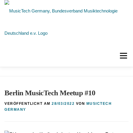
Zum
Inhalt
springen
Menü
NEUIGKEITEN
ÜBER UNS
MITGLIEDER
Berlin MusicTech Meetup #10
KONTAKT
VERÖFFENTLICHT AM
28/03/2022
VON
MUSICTECH
GERMANY