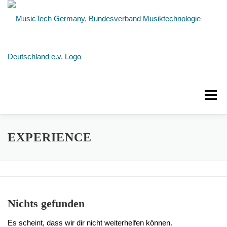
Zum
Inhalt
springen
Menü
NEUIGKEITEN
ÜBER UNS
MITGLIEDER
EXPERIENCE
KONTAKT
Nichts gefunden
Es scheint, dass wir dir nicht weiterhelfen können.