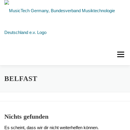
Zum
Inhalt
springen
Menü
NEUIGKEITEN
ÜBER UNS
MITGLIEDER
BELFAST
KONTAKT
Nichts gefunden
Es scheint, dass wir dir nicht weiterhelfen können.