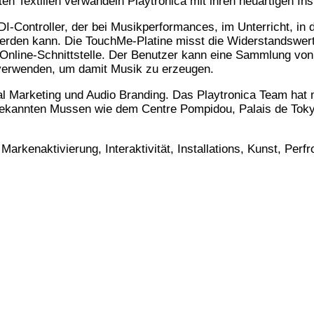
enten Textilien verwandeln Playtronica mit ihren neuartigen I
I-Controller, der bei Musikperformances, im Unterricht, in d
den kann. Die TouchMe-Platine misst die Widerstandswerte
 Online-Schnittstelle. Der Benutzer kann eine Sammlung von
 verwenden, um damit Musik zu erzeugen.
tial Marketing und Audio Branding. Das Playtronica Team h
in bekannten Mussen wie dem Centre Pompidou, Palais de Tok
Markenaktivierung, Interaktivität, Installations, Kunst, Per