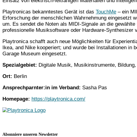
Einsatz von elektrisch-leitfähigen Materialien und intellig
Playtronicas bekanntestes Gerät ist das
TouchMe
– ein MID
Erforschung der menschlichen Wahrnehmung eingesetzt wer
um. Es sendet die Noten als MIDI-Signale an die gewählte
professionelle Musiksoftware oder Hardware-Synthesizer
Playtronica schafft auch neue Möglichkeiten für Experien
Ikea, and Nike kooperiert; und wurde bei Installationen 
Garage Museum eingesetzt.
Spezialgebiet:
Digitale Musik, Musikinstrumente, Bildung, 
Ort:
Berlin
Ansprechparnter:in im Verband:
Sasha Pas
Homepage:
https://playtronica.com/
Abonniere unseren Newsletter