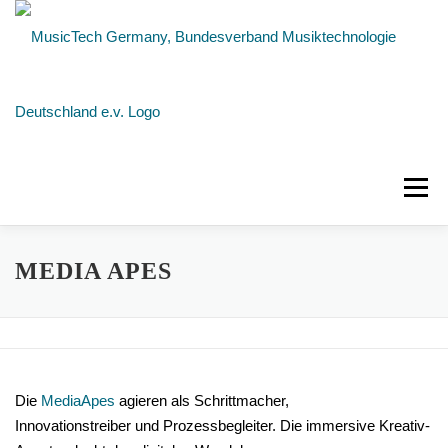
Zum
Inhalt
springen
Menü
NEUIGKEITEN
ÜBER UNS
MITGLIEDER
MEDIA APES
KONTAKT
Die
MediaApes
agieren als Schrittmacher,
Innovationstreiber und Prozessbegleiter. Die immersive Kreativ-