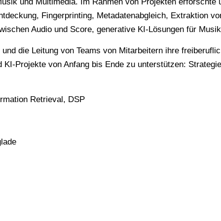
 Musik und Multimedia. Im Rahmen von Projekten erforschte 
ntdeckung, Fingerprinting, Metadatenabgleich, Extraktion 
zwischen Audio und Score, generative KI-Lösungen für Musi
 und die Leitung von Teams von Mitarbeitern ihre freiberufl
d KI-Projekte von Anfang bis Ende zu unterstützen: Strateg
ormation Retrieval, DSP
glade